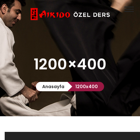
Anasayfa
Aikido
Özel Ders

Hakkımızda
1200×400
İletişim
Anasayfa
1200x400