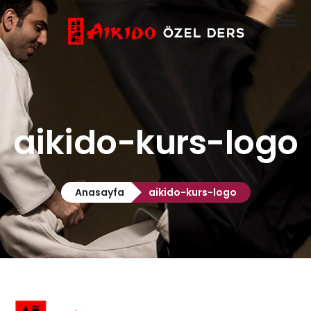
Anasayfa
Aikido
Özel Ders

Hakkımızda
aikido-kurs-logo
İletişim
Anasayfa
aikido-kurs-logo