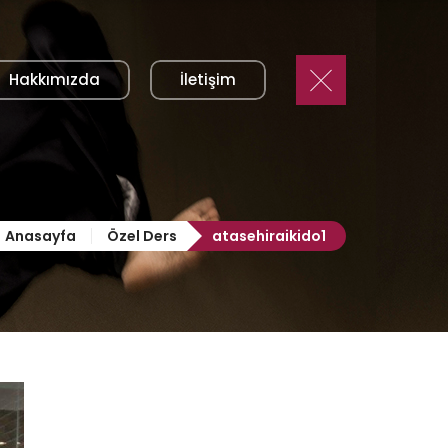
Hakkımızda
İletişim
Anasayfa
Özel Ders
atasehiraikido1