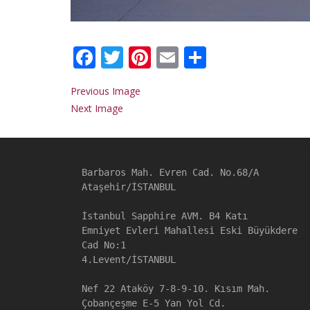
Facebook
Twitter
Pinterest
Email
Share
Previous Image
Next Image
Barbaros Mah. Evren Cad. No.68/A

Ataşehir/İSTANBUL

İstanbul Sapphire AVM. B4 Katı

Emniyet Evleri Mahallesi Eski Büyükdere 
Cad No:1

4.Levent/İSTANBUL

Nef 22 Ataköy 7-8-9-10. Kısım Mah. 
Çobançeşme E-5 Yan Yol Cd. 
