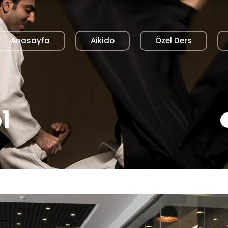
Anasayfa
Aikido
Özel Ders
1