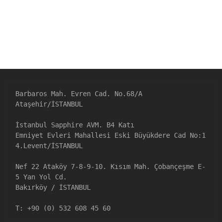
Barbaros Mah. Evren Cad. No.68/A

Ataşehir/İSTANBUL

İstanbul Sapphire AVM. B4 Katı

Emniyet Evleri Mahallesi Eski Büyükdere Cad No:1

4.Levent/İSTANBUL

Nef 22 Ataköy 7-8-9-10. Kısım Mah. Çobançeşme E-
5 Yan Yol Cd. 

Bakırköy / İSTANBUL

T: +90 (0) 532 608 45 60