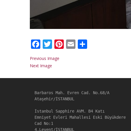
Facebook
Twitter
Pinterest
Email
Share
Previous Image
Next Image
Barbaros Mah. Evren Cad. No.68/A

Ataşehir/İSTANBUL

İstanbul Sapphire AVM. B4 Katı

Emniyet Evleri Mahallesi Eski Büyükdere 
Cad No:1

4.Levent/İSTANBUL
